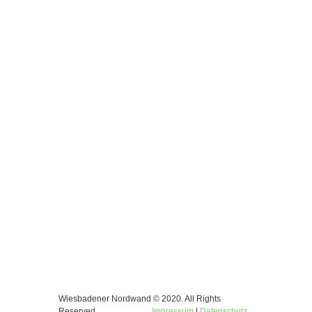
JETZT ANFRAGEN UND EIN INDIVIDUELLE PROGRAMM
PLANEN!
FEUER
GEFANGEN?
KONTAKT
Wiesbadener Nordwand © 2020. All Rights
Reserved.
Impressum
|
Datenschutz