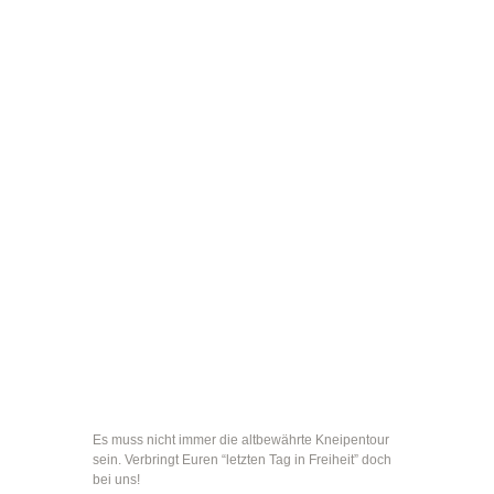
EIN LETZTER
(KLETTER-)TAG IN
FREIHEIT
Es muss nicht immer die altbewährte Kneipentour
sein. Verbringt Euren “letzten Tag in Freiheit” doch
bei uns!