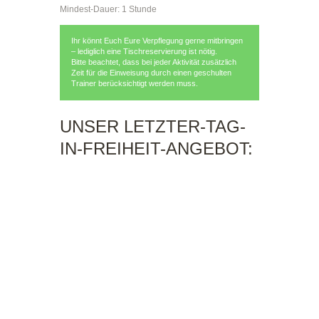
Mindest-Dauer: 1 Stunde
Ihr könnt Euch Eure Verpflegung gerne mitbringen
– lediglich eine Tischreservierung ist nötig.
Bitte beachtet, dass bei jeder Aktivität zusätzlich
Zeit für die Einweisung durch einen geschulten
Trainer berücksichtigt werden muss.
UNSER LETZTER-TAG-
IN-FREIHEIT-ANGEBOT: