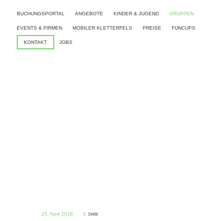
BUCHUNGSPORTAL
ANGEBOTE
KINDER & JUGEND
GRUPPEN
EVENTS & FIRMEN
MOBILER KLETTERFELS
PREISE
FUNCUPS
KONTAKT
JOBS
JUNGGESELL(-
INN)ENABSCHIEDE
HOME
JUNGGESELL(-INN)ENABSCHIEDE
25. April 2018
15408