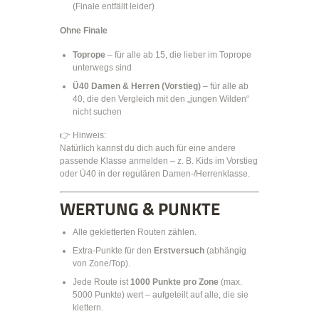
(Finale entfällt leider)
Ohne Finale
Toprope
– für alle ab 15, die lieber im Toprope
unterwegs sind
Ü40 Damen & Herren (Vorstieg)
– für alle ab
40, die den Vergleich mit den „jungen Wilden“
nicht suchen
👉 Hinweis:
Natürlich kannst du dich auch für eine andere
passende Klasse anmelden – z. B. Kids im Vorstieg
oder Ü40 in der regulären Damen-/Herrenklasse.
WERTUNG & PUNKTE
Alle gekletterten Routen zählen.
Extra-Punkte für den
Erstversuch
(abhängig
von Zone/Top).
Jede Route ist
1000 Punkte pro Zone
(max.
5000 Punkte) wert – aufgeteilt auf alle, die sie
klettern.