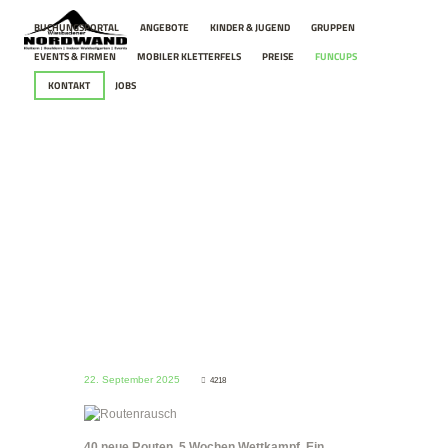
BUCHUNGSPORTAL
ANGEBOTE
KINDER & JUGEND
GRUPPEN
EVENTS & FIRMEN
MOBILER KLETTERFELS
PREISE
FUNCUPS
KONTAKT
JOBS
ROUTENRAUSCH
HOME
ROUTENRAUSCH
22. September 2025
4218
40 neue Routen. 5 Wochen Wettkampf. Ein