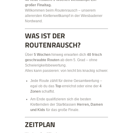
großer Finaltag.
Willkommen beim
Routenrausch
– unserem
allerersten Kletterwettkampf in der Wiesbadener
Nordwand.
WAS IST DER
ROUTENRAUSCH?
Über
5 Wochen
hinweg erwarten dich
40 frisch
geschraubte Routen
ab dem 5. Grad – ohne
Schwierigkeitsbewertung.
Alles kann passieren: von leicht bis knackig schwer.
Jede Route zählt für deine Gesamtwertung –
egal ob du das
Top
erreichst oder eine der
4
Zonen
schaffst.
Am Ende qualifizieren sich die besten
Kletternden der Startklassen
Herren, Damen
und Kids
für das große Finale.
ZEITPLAN