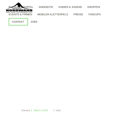
BUCHUNGSPORTAL
ANGEBOTE
KINDER & JUGEND
GRUPPEN
EVENTS & FIRMEN
MOBILER KLETTERFELS
PREISE
FUNCUPS
KONTAKT
JOBS
SCHNUPPERKLETT
ERN
HOME
KLETTERHALLE
SCHNUPPERKLETTERN
Started
3. March 2018
12663