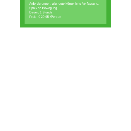
Anforderungen: allg. gute körperliche Verfassung,
Spaß an Bewegung
Dauer: 1 Stunde
Preis: € 29,95-/Person
LUST AUF
KLETTERN
BEKOMMEN?
KEIN PROBLEM! ÜBER UNSEREN SHOP
KANNST DU DEINE ANFRAGE FÜR EINEN
TERMIN STELLEN.
JETZT TERMIN VEREINBAREN!